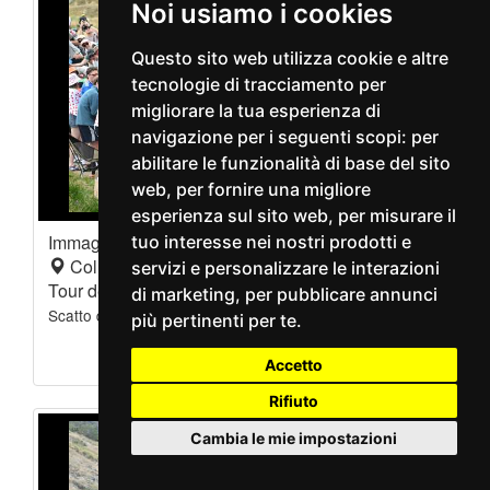
Noi usiamo i cookies
Questo sito web utilizza cookie e altre
tecnologie di tracciamento per
migliorare la tua esperienza di
navigazione per i seguenti scopi:
per
abilitare le funzionalità di base del sito
web
,
per fornire una migliore
esperienza sul sito web
,
per misurare il
Immagine
1284021
tuo interesse nei nostri prodotti e
Col De Sarenne
servizi e personalizzare le interazioni
Tour de France
di marketing
,
per pubblicare annunci
Scatto del
- Pubblicazione 25/07/2026
25/07/2026
più pertinenti per te
.
Aggiungi
Accetto
Rifiuto
Cambia le mie impostazioni