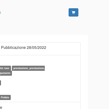
i
 Pubblicazione 28/05/2022
lot rose
premiazione, premiazione,
spumante
o Fedaia
ne