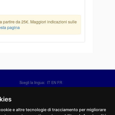
 partire da 25€. Maggiori indicazioni sulle
sta pagina
Scegli la lingua:
IT
EN
FR
Contattaci
info@sirotti.it
kies
Tel.(+39) 0547 24467
cookie e altre tecnologie di tracciamento per migliorare
Social