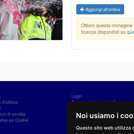
Aggiungi all'ordine
Ottieni questa immagine a
licenze disponibili su
que
a
Login
 d'utilizzo
Password dimenticata?
e
Registrati
oni di vendita
Noi usiamo i coo
tiva sui Cookie
Questo sito web utilizza 