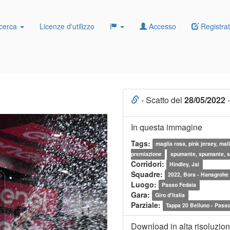
cerca
Licenze d'utilizzo
Accesso
Registrat
- Scatto del
28/05/2022
-
In questa immagine
Tags:
maglia rosa, pink jersey, mail
premiazione
spumante, spumante, 
Corridori:
Hindley, Jai
Squadre:
2022, Bora - Hansgrohe
Luogo:
Passo Fedaia
Gara:
Giro d'Italia
Parziale:
Tappa 20 Belluno - Pass
Download in alta risoluzio