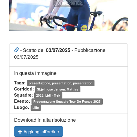
- Scatto del
03/07/2025
- Pubblicazione
03/07/2025
In questa immagine
Tags:
presentazione, presentation, presentation
Corridori:
Skjelmose Jensen, Mattias
Squadre:
2025, Lidl - Trek
Evento:
Presentazione Squadre Tour De France 2025
Luogo:
Lille
Download in alta risoluzione
Aggiungi all'ordine