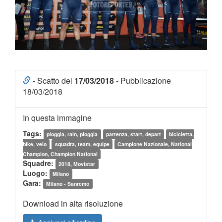
- Scatto del
17/03/2018
- Pubblicazione
18/03/2018
In questa immagine
Tags:
pioggia, rain, pioggia
partenza, start, depart
bicicletta,
bike, velo
squadra, team, equipe
Campione Nazionale, National
Champion, Champion National
Squadre:
2018, Movistar
Luogo:
Milano
Gara:
Milano - Sanremo
Download in alta risoluzione