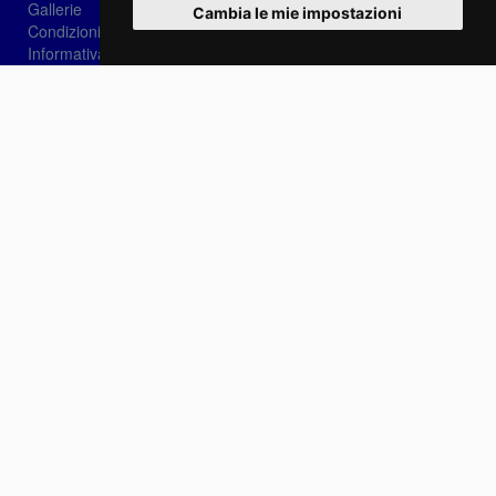
Gallerie
Cambia le mie impostazioni
Condizioni di vendita
Informativa sui Cookie
Privacy
Login
Password dimenticata?
Registrati
Scegli la lingua:
IT
EN
FR
Contattaci
info@sirotti.it
Tel.(+39) 0547 24467
Social
Fotoreporter Sirotti P.I. 02582180408 - Vietato l'utilizzo delle immagini e dei contenuti di
questo sito se non autorizzato dall'autore
Sito realizzato da
Casadei Comunicazione