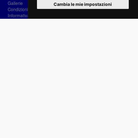
Gallerie
Cambia le mie impostazioni
Condizioni di vendita
Informativa sui Cookie
Privacy
Login
Password dimenticata?
Registrati
Scegli la lingua: IT
EN
FR
Contattaci
info@sirotti.it
Tel.(+39) 0547 24467
Social
Fotoreporter Sirotti P.I. 02582180408 - Vietato l'utilizzo delle immagini e dei contenuti di
questo sito se non autorizzato dall'autore
Sito realizzato da
Casadei Comunicazione