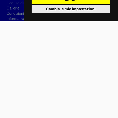
Licenze d'utilizzo
Gallerie
Cambia le mie impostazioni
Condizioni di vendita
Informativa sui Cookie
Privacy
Login
Password dimenticata?
Registrati
Scegli la lingua: IT
EN
FR
Contattaci
info@sirotti.it
Tel.(+39) 0547 24467
Social
Fotoreporter Sirotti P.I. 02582180408 - Vietato l'utilizzo delle immagini e dei contenuti di