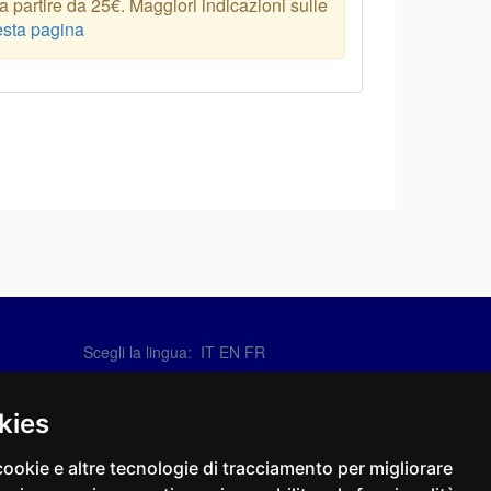
 partire da 25€. Maggiori indicazioni sulle
sta pagina
Scegli la lingua: IT
EN
FR
Contattaci
info@sirotti.it
kies
Tel.(+39) 0547 24467
cookie e altre tecnologie di tracciamento per migliorare
Social