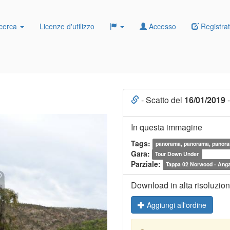
cerca
Licenze d'utilizzo
Accesso
Registrat
- Scatto del
16/01/2019
-
In questa immagine
Tags:
panorama, panorama, panor
Gara:
Tour Down Under
Parziale:
Tappa 02 Norwood - Ang
Download in alta risoluzio
Aggiungi all'ordine