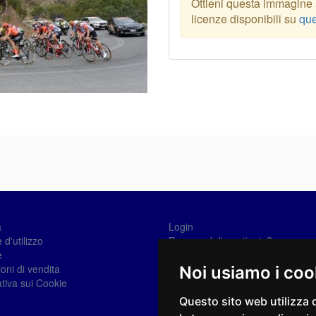
Ottieni questa immagine a
licenze disponibili su
que
a
Login
 d'utilizzo
Password dimenticata?
e
Registrati
oni di vendita
Noi usiamo i coo
tiva sui Cookie
Questo sito web utilizza 