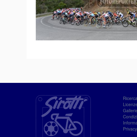
Ricerc
Licenze
Galleri
Condizi
Informa
Privacy