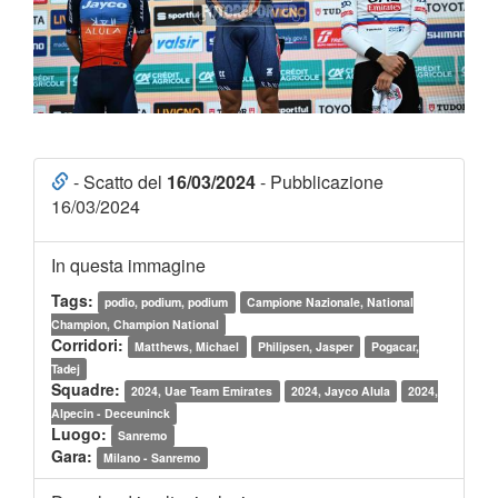
- Scatto del
16/03/2024
- Pubblicazione
16/03/2024
In questa immagine
Tags:
podio, podium, podium
Campione Nazionale, National
Champion, Champion National
Corridori:
Matthews, Michael
Philipsen, Jasper
Pogacar,
Tadej
Squadre:
2024, Uae Team Emirates
2024, Jayco Alula
2024,
Alpecin - Deceuninck
Luogo:
Sanremo
Gara:
Milano - Sanremo