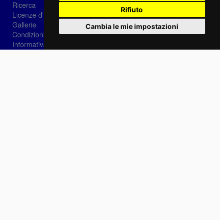
Ricerca
Rifiuto
Licenze d'utilizzo
Gallerie
Cambia le mie impostazioni
Condizioni di vendita
Informativa sui Cookie
Privacy
Login
Password dimenticata?
Registrati
Scegli la lingua:
IT
EN
FR
Contattaci
info@sirotti.it
Tel.(+39) 0547 24467
Social