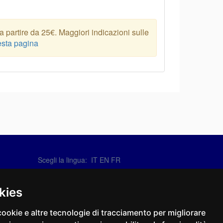
 partire da 25€. Maggiori indicazioni sulle
sta pagina
Scegli la lingua:
IT
EN
FR
Contattaci
info@sirotti.it
kies
Tel.(+39) 0547 24467
cookie e altre tecnologie di tracciamento per migliorare
Social