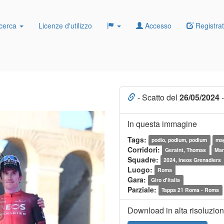
cerca
Licenze d'utilizzo
Accesso
Registrat
- Scatto del
26/05/2024
-
In questa immagine
Tags:
podio, podium, podium
mag
Corridori:
Geraint, Thomas
Mar
Squadre:
2024, Ineos Grenadiers
Luogo:
Roma
Gara:
Giro d'Italia
Parziale:
Tappa 21 Roma - Roma
Download in alta risoluzio