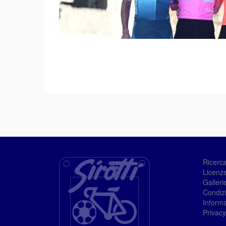
Ricerc
Licenze
Galleri
Condizi
Informa
Privacy