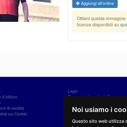
Aggiungi all'ordine
Ottieni questa immagine a
licenze disponibili su
que
a
Login
 d'utilizzo
Password dimenticata?
e
Registrati
oni di vendita
Noi usiamo i coo
tiva sui Cookie
Questo sito web utilizza 