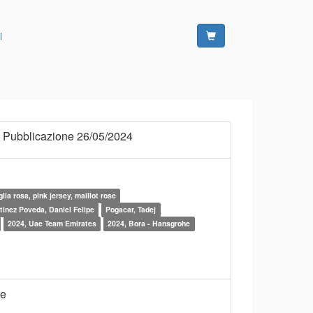
i
 Pubblicazione 26/05/2024
lia rosa, pink jersey, maillot rose
tinez Poveda, Daniel Felipe
Pogacar, Tadej
2024, Uae Team Emirates
2024, Bora - Hansgrohe
ne