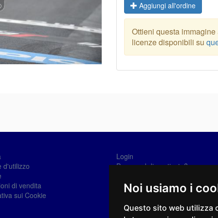
Aggiungi all'ordine
Ottieni questa immagine a
licenze disponibili su
que
a
Login
 d'utilizzo
Password dimenticata?
e
Registrati
oni di vendita
Noi usiamo i coo
tiva sui Cookie
Questo sito web utilizza 