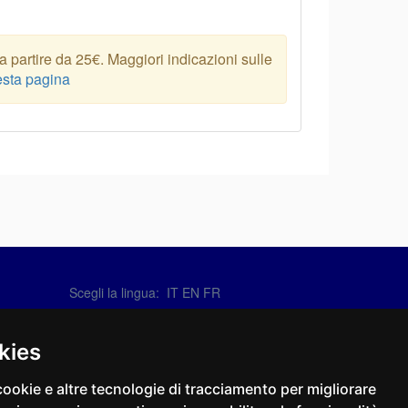
 partire da 25€. Maggiori indicazioni sulle
sta pagina
Scegli la lingua: IT
EN
FR
Contattaci
info@sirotti.it
kies
Tel.(+39) 0547 24467
cookie e altre tecnologie di tracciamento per migliorare
Social