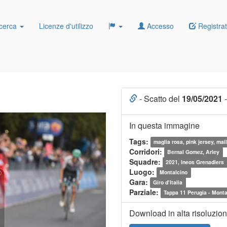
cerca
Licenze d'utilizzo
Accesso
Registrat
- Scatto del
19/05/2021
-
In questa immagine
Tags:
maglia rosa, pink jersey, mail
Corridori:
Bernal Gomez, Arley
Squadre:
2021, Ineos Grenadiers
Luogo:
Montalcino
Gara:
Giro d'Italia
Parziale:
Tappa 11 Perugia - Monta
Download in alta risoluzio