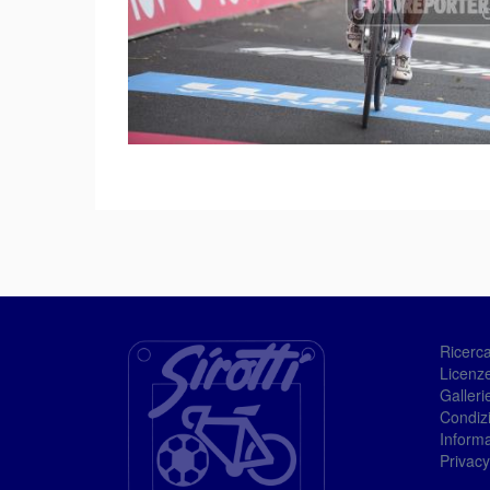
Ricerc
Licenze
Galleri
Condizi
Informa
Privacy