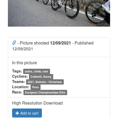
- Picture shooted
12/09/2021
- Published
12/09/2021
In this picture
Tags:
salita, climb, cote
Cyclists:
Colbrelli, Sonny
Teams:
2021, Bahrain - Victorious
Location:
Povo
Race:
European Championships Elite
High Resolution Download
Add to cart