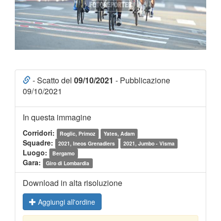
- Scatto del
09/10/2021
- Pubblicazione
09/10/2021
In questa immagine
Corridori:
Roglic, Primoz
Yates, Adam
Squadre:
2021, Ineos Grenadiers
2021, Jumbo - Visma
Luogo:
Bergamo
Gara:
Giro di Lombardia
Download in alta risoluzione
Aggiungi all'ordine