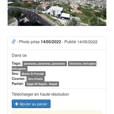
- Photo prise
14/05/2022
- Publié 14/05/2022
Dans ce
Tags:
panorama, panorama, panoramic
elicottero, helicopter,
helicoptere
lieu:
Monte Di Procida
Course:
Giro d'Italia
Partiel:
Tappa 08 Napoli - Napoli
Télécharger en haute résolution
Ajouter au panier