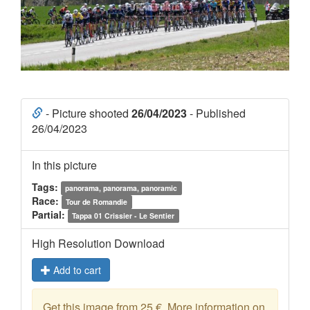
- Picture shooted
26/04/2023
- Published
26/04/2023
In this picture
Tags:
panorama, panorama, panoramic
Race:
Tour de Romandie
Partial:
Tappa 01 Crissier - Le Sentier
High Resolution Download
Add to cart
Get this image from 25 €. More information on