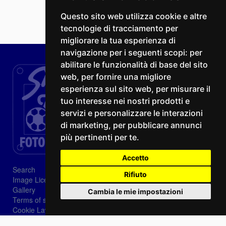
Questo sito web utilizza cookie e altre
tecnologie di tracciamento per
migliorare la tua esperienza di
navigazione per i seguenti scopi:
per
abilitare le funzionalità di base del sito
web
,
per fornire una migliore
esperienza sul sito web
,
per misurare il
tuo interesse nei nostri prodotti e
servizi e personalizzare le interazioni
di marketing
,
per pubblicare annunci
più pertinenti per te
.
Accetto
Search
Rifiuto
Image Licenses
Gallery
Cambia le mie impostazioni
Terms of sale
Cookie Law
Privacy