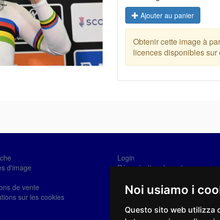
Ajouter au panier
Obtenir cette image à part
licences disponibles sur
che
Login
es d'image
Récupération de mot
Se connecter
ions de vente
Noi usiamo i coo
tions sur les cookies
Questo sito web utilizza 