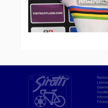
Recher
Licenc
Galerie
Condit
Informa
Privacy