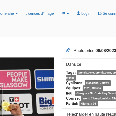
echerche
Licences d'image
Login
Se conn
- Photo prise
08/08/202
Dans ce
Tags:
premiazione, premiazione, p
monde
Cyclistes:
Hoogland, Jeffrey
équipes:
2023, Olanda
lieu:
Glasgow - Sir Chris Hoy Velo
Course:
World Championships Elit
Partiel:
Giornata 06
Télécharger en haute résol