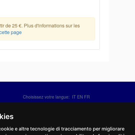
ir de 25 €. Plus d'informations sur les
cette page
Choisissez votre langue:
IT
EN
FR
Contactez-nous
info@sirotti.it
kies
Tel.(+39) 0547 24467
cookie e altre tecnologie di tracciamento per migliorare
Social