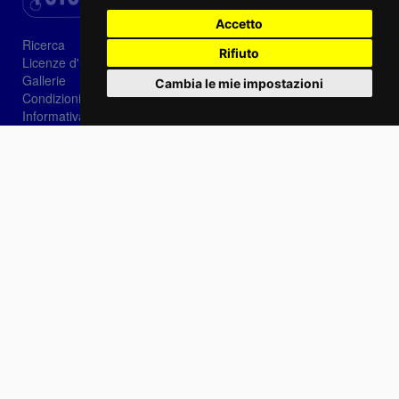
Accetto
Ricerca
Rifiuto
Licenze d'utilizzo
Gallerie
Cambia le mie impostazioni
Condizioni di vendita
Informativa sui Cookie
Privacy
Login
Password dimenticata?
Registrati
Scegli la lingua: IT
EN
FR
Contattaci
info@sirotti.it
Tel.(+39) 0547 24467
Social