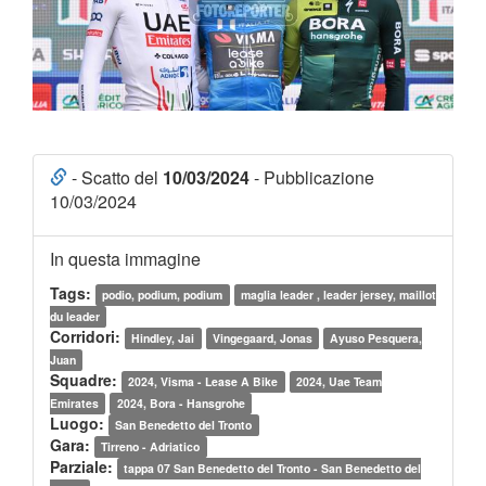
- Scatto del
10/03/2024
- Pubblicazione
10/03/2024
In questa immagine
Tags:
podio, podium, podium
maglia leader , leader jersey, maillot
du leader
Corridori:
Hindley, Jai
Vingegaard, Jonas
Ayuso Pesquera,
Juan
Squadre:
2024, Visma - Lease A Bike
2024, Uae Team
Emirates
2024, Bora - Hansgrohe
Luogo:
San Benedetto del Tronto
Gara:
Tirreno - Adriatico
Parziale:
tappa 07 San Benedetto del Tronto - San Benedetto del