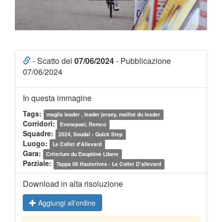
- Scatto del
07/06/2024
- Pubblicazione
07/06/2024
In questa immagine
Tags:
maglia leader , leader jersey, maillot du leader
Corridori:
Evenepoel, Remco
Squadre:
2024, Soudal - Quick Step
Luogo:
Le Collet d'Allevard
Gara:
Criterium du Dauphine Libere
Parziale:
Tappa 06 Hauterives - Le Collet D'allevard
Download in alta risoluzione
Aggiungi all'ordine