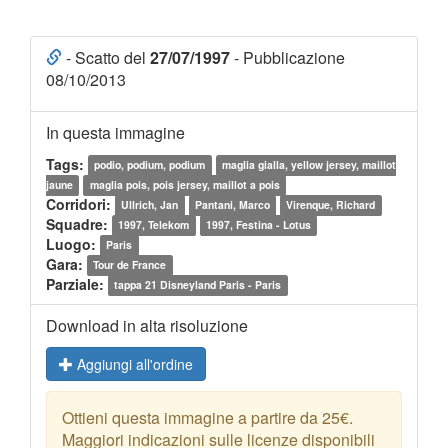
- Scatto del
27/07/1997
- Pubblicazione
08/10/2013
In questa immagine
Tags:
podio, podium, podium
maglia gialla, yellow jersey, maillot
jaune
maglia pois, pois jersey, maillot a pois
Corridori:
Ullrich, Jan
Pantani, Marco
Virenque, Richard
Squadre:
1997, Telekom
1997, Festina - Lotus
Luogo:
Paris
Gara:
Tour de France
Parziale:
tappa 21 Disneyland Paris - Paris
Download in alta risoluzione
Aggiungi all'ordine
Ottieni questa immagine a partire da 25€.
Maggiori indicazioni sulle licenze disponibili