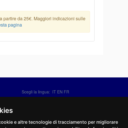
 partire da 25€. Maggiori indicazioni sulle
sta pagina
Scegli la lingua: IT
EN
FR
Contattaci
info@sirotti.it
kies
Tel.(+39) 0547 24467
cookie e altre tecnologie di tracciamento per migliorare
Social