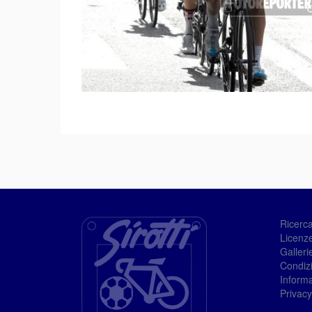
Ricerc
Licenze
Galleri
Condizi
Informa
Privacy