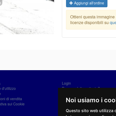
Aggiungi all'ordine
Ottieni questa immagine a
licenze disponibili su
que
a
Login
 d'utilizzo
Password dimenticata?
e
Registrati
oni di vendita
Noi usiamo i coo
tiva sui Cookie
Questo sito web utilizza 