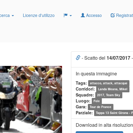
cerca
Licenze d'utilizzo
Accesso
Registrat
- Scatto del
14/07/2017
-
In questa immagine
Tags:
attacco, attack, attacque
Corridori:
Landa Meana, Mikel
Squadre:
2017, Team Sky
Luogo:
Foix
Gara:
Tour de France
Parziale:
Tappa 13 Saint Girons - 
Download in alta risoluzio