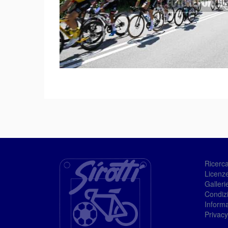
Ricerc
Licenze
Galleri
Condizi
Informa
Privacy