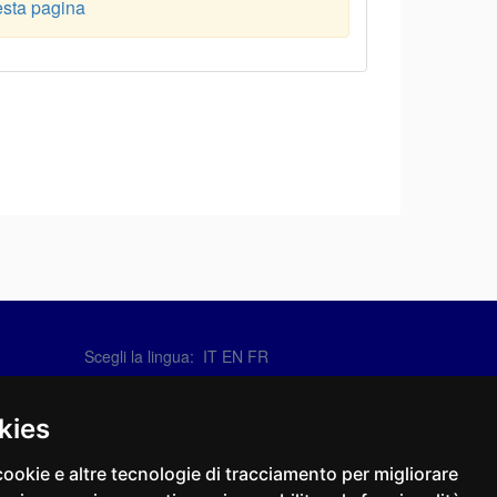
sta pagina
Scegli la lingua:
IT
EN
FR
Contattaci
info@sirotti.it
kies
Tel.(+39) 0547 24467
cookie e altre tecnologie di tracciamento per migliorare
Social