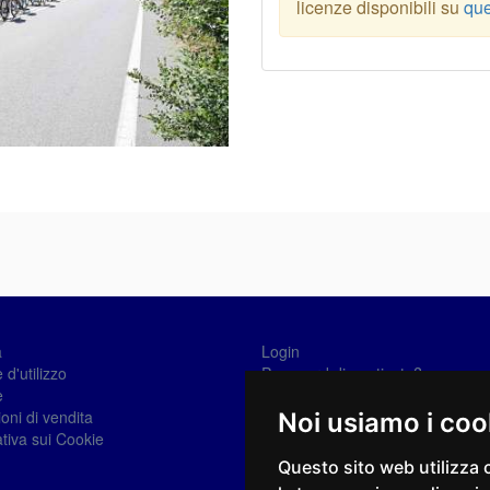
licenze disponibili su
que
a
Login
 d'utilizzo
Password dimenticata?
e
Registrati
oni di vendita
Noi usiamo i coo
tiva sui Cookie
Questo sito web utilizza 