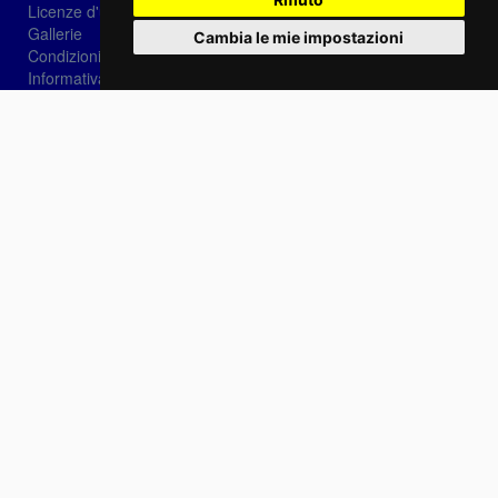
Licenze d'utilizzo
Gallerie
Cambia le mie impostazioni
Condizioni di vendita
Informativa sui Cookie
Privacy
Login
Password dimenticata?
Registrati
Scegli la lingua:
IT
EN
FR
Contattaci
info@sirotti.it
Tel.(+39) 0547 24467
Social
Fotoreporter Sirotti P.I. 02582180408 - Vietato l'utilizzo delle immagini e dei contenuti di