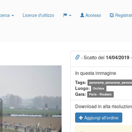
cerca
Licenze d'utilizzo
Accesso
Registrat
- Scatto del
14/04/2019
-
In questa immagine
Tags:
panorama, panorama, panor
Luogo:
Orchies
Gara:
Paris - Roubaix
Download in alta risoluzio
Aggiungi all'ordine