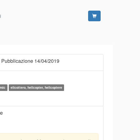
i
 Pubblicazione 14/04/2019
amic
elicottero, helicopter, helicoptere
ne