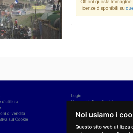
Ottieni questa immagine a
licenze disponibili su
que
a
Login
 d'utilizzo
Password dimenticata?
e
Registrati
oni di vendita
Noi usiamo i coo
tiva sui Cookie
Questo sito web utilizza 