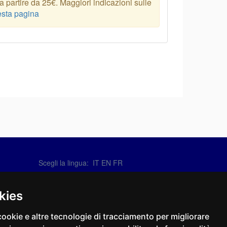
 partire da 25€. Maggiori indicazioni sulle
sta pagina
Scegli la lingua:
IT
EN
FR
Contattaci
info@sirotti.it
kies
Tel.(+39) 0547 24467
cookie e altre tecnologie di tracciamento per migliorare
Social