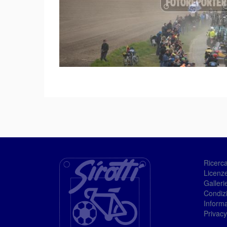
Ricerc
Licenze
Galleri
Condizi
Informa
Privacy