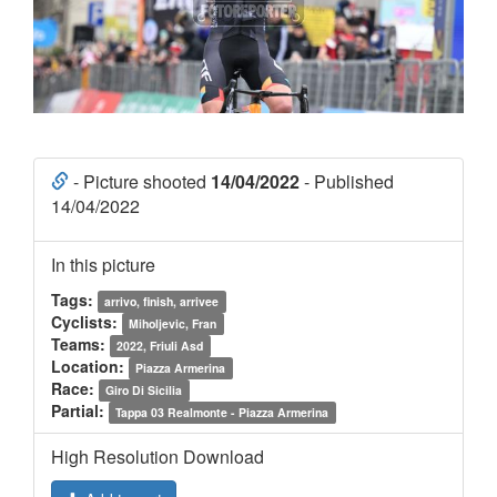
- Picture shooted
14/04/2022
- Published
14/04/2022
In this picture
Tags:
arrivo, finish, arrivee
Cyclists:
Miholjevic, Fran
Teams:
2022, Friuli Asd
Location:
Piazza Armerina
Race:
Giro Di Sicilia
Partial:
Tappa 03 Realmonte - Piazza Armerina
High Resolution Download