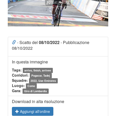
- Scatto del
08/10/2022
- Pubblicazione
08/10/2022
In questa immagine
Tags:
arrivo, finish, arrivee
Corridori:
Pogacar, Tadej
Squadre:
2022, Uae Emirates
Luogo:
Como
Gara:
Giro di Lombardia
Download in alta risoluzione
Aggiungi all'ordine