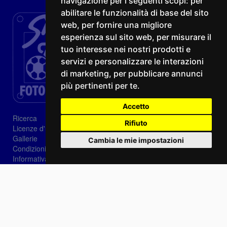
navigazione per i seguenti scopi:
per
abilitare le funzionalità di base del sito
web
,
per fornire una migliore
esperienza sul sito web
,
per misurare il
tuo interesse nei nostri prodotti e
servizi e personalizzare le interazioni
di marketing
,
per pubblicare annunci
più pertinenti per te
.
Accetto
Ricerca
Rifiuto
Licenze d'utilizzo
Gallerie
Cambia le mie impostazioni
Condizioni di vendita
Informativa sui Cookie
Privacy
Login
Password dimenticata?