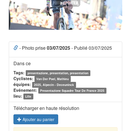
- Photo prise
03/07/2025
- Publié 03/07/2025
Dans ce
Tags:
presentazione, presentation, presentation
Cyclistes:
Van Der Poel, Mathieu
équipes:
2025, Alpecin - Deceuninck
Evénement:
Presentazione Squadre Tour De France 2025
lieu:
Lille
Télécharger en haute résolution
Ajouter au panier