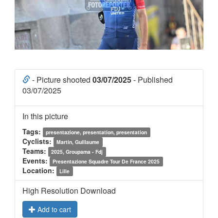
- Picture shooted
03/07/2025
- Published
03/07/2025
In this picture
Tags:
presentazione, presentation, presentation
Cyclists:
Martin, Guillaume
Teams:
2025, Groupama - Fdj
Events:
Presentazione Squadre Tour De France 2025
Location:
Lille
High Resolution Download
Add to cart