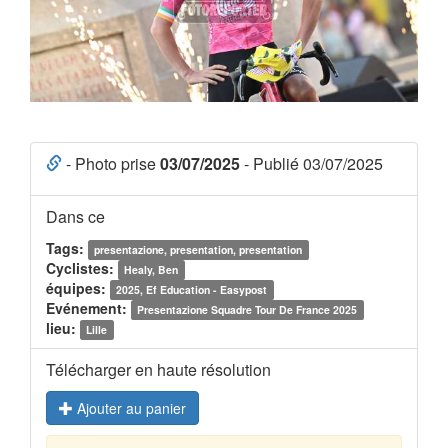
- Photo prise
03/07/2025
- Publié 03/07/2025
Dans ce
Tags:
presentazione, presentation, presentation
Cyclistes:
Healy, Ben
équipes:
2025, Ef Education - Easypost
Evénement:
Presentazione Squadre Tour De France 2025
lieu:
Lille
Télécharger en haute résolution
Ajouter au panier