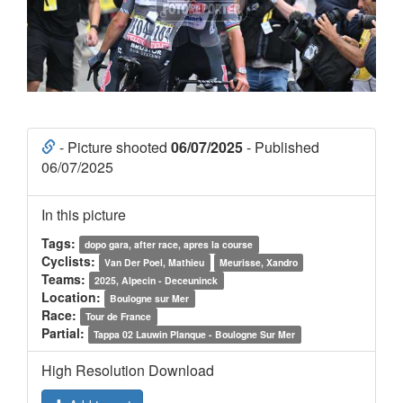
- Picture shooted
06/07/2025
- Published
06/07/2025
In this picture
Tags:
dopo gara, after race, apres la course
Cyclists:
Van Der Poel, Mathieu
Meurisse, Xandro
Teams:
2025, Alpecin - Deceuninck
Location:
Boulogne sur Mer
Race:
Tour de France
Partial:
Tappa 02 Lauwin Planque - Boulogne Sur Mer
High Resolution Download