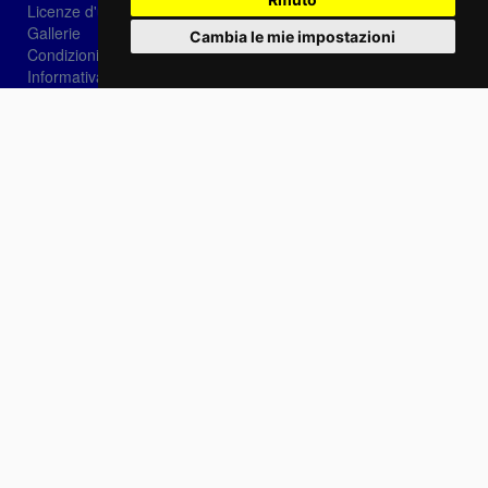
Licenze d'utilizzo
Gallerie
Cambia le mie impostazioni
Condizioni di vendita
Informativa sui Cookie
Privacy
Login
Password dimenticata?
Registrati
Scegli la lingua: IT
EN
FR
Contattaci
info@sirotti.it
Tel.(+39) 0547 24467
Social
Fotoreporter Sirotti P.I. 02582180408 - Vietato l'utilizzo delle immagini e dei contenuti di