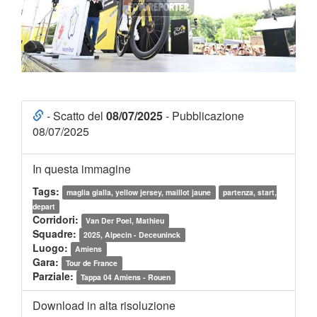
- Scatto del
08/07/2025
- Pubblicazione
08/07/2025
In questa immagine
Tags:
maglia gialla, yellow jersey, maillot jaune
partenza, start,
depart
Corridori:
Van Der Poel, Mathieu
Squadre:
2025, Alpecin - Deceuninck
Luogo:
Amiens
Gara:
Tour de France
Parziale:
Tappa 04 Amiens - Rouen
Download in alta risoluzione