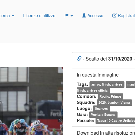
cerca
Licenze d'utilizzo
Accesso
Registrat
- Scatto del
31/10/2020
-
In questa immagine
Tags:
arrivo, finish, arrivee
magl
finish, arrivee ufficial
Corridori:
Roglic, Primoz
Squadre:
2020, Jumbo - Visma
Luogo:
Suances
Gara:
Vuelta a Espana
Parziale:
Tappa 10 Castro Urdiale
Download in alta risoluzio