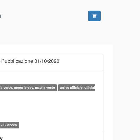
i
 Pubblicazione 31/10/2020
ia verde, green jersey, maglia verde
arrivo ufficiale, official
s - Suances
ne