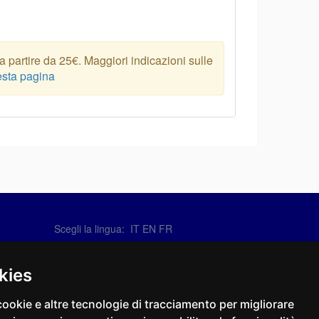
 partire da 25€. Maggiori indicazioni sulle
sta pagina
Scegli la lingua: IT
EN
FR
Contattaci
info@sirotti.it
kies
Tel.(+39) 0547 24467
cookie e altre tecnologie di tracciamento per migliorare
Social