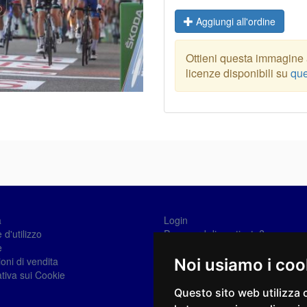
Aggiungi all'ordine
Ottieni questa immagine a
licenze disponibili su
que
a
Login
 d'utilizzo
Password dimenticata?
e
Registrati
oni di vendita
Noi usiamo i coo
tiva sui Cookie
Questo sito web utilizza 