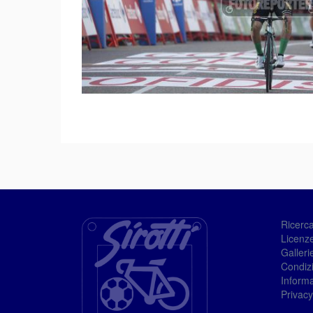
Ricerc
Licenze
Galleri
Condizi
Informa
Privacy