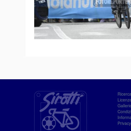
Ricerc
Licenze
Galleri
Condizi
Informa
Privacy