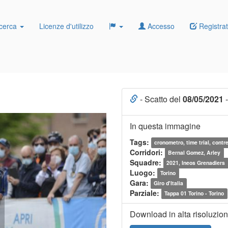
cerca
Licenze d'utilizzo
Accesso
Registrat
- Scatto del
08/05/2021
-
In questa immagine
Tags:
cronometro, time trial, contr
Corridori:
Bernal Gomez, Arley
Squadre:
2021, Ineos Grenadiers
Luogo:
Torino
Gara:
Giro d'Italia
Parziale:
Tappa 01 Torino - Torino
Download in alta risoluzio