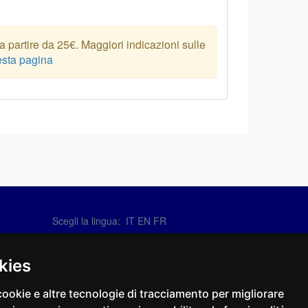
 partire da 25€. Maggiori indicazioni sulle
sta pagina
Scegli la lingua: IT
EN
FR
Contattaci
info@sirotti.it
kies
Tel.(+39) 0547 24467
cookie e altre tecnologie di tracciamento per migliorare
Social