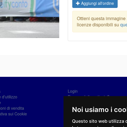
Aggiungi all'ordine
Ottieni questa immagine a
licenze disponibili su
que
a
Login
 d'utilizzo
Password dimenticata?
e
Registrati
oni di vendita
Noi usiamo i coo
tiva sui Cookie
Questo sito web utilizza 