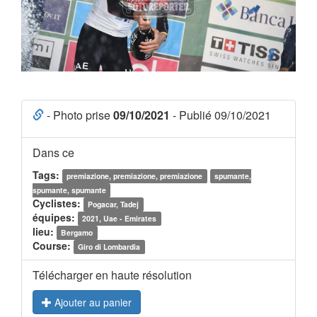
- Photo prise
09/10/2021
- Publié 09/10/2021
Dans ce
Tags:
premiazione, premiazione, premiazione
spumante,
spumante, spumante
Cyclistes:
Pogacar, Tadej
équipes:
2021, Uae - Emirates
lieu:
Bergamo
Course:
Giro di Lombardia
Télécharger en haute résolution
Ajouter au panier