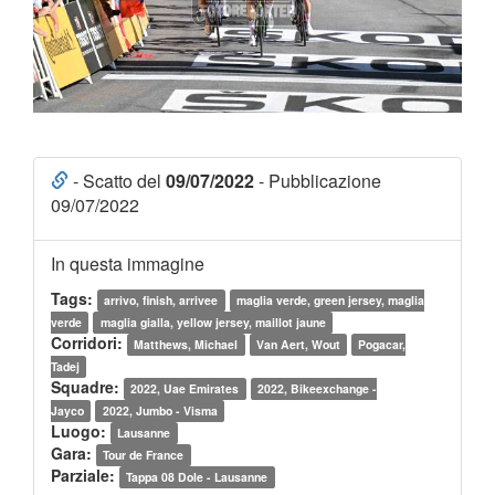
- Scatto del
09/07/2022
- Pubblicazione
09/07/2022
In questa immagine
Tags:
arrivo, finish, arrivee
maglia verde, green jersey, maglia
verde
maglia gialla, yellow jersey, maillot jaune
Corridori:
Matthews, Michael
Van Aert, Wout
Pogacar,
Tadej
Squadre:
2022, Uae Emirates
2022, Bikeexchange -
Jayco
2022, Jumbo - Visma
Luogo:
Lausanne
Gara:
Tour de France
Parziale:
Tappa 08 Dole - Lausanne