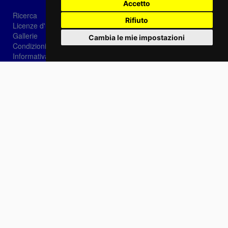
Accetto
Ricerca
Rifiuto
Licenze d'utilizzo
Gallerie
Cambia le mie impostazioni
Condizioni di vendita
Informativa sui Cookie
Privacy
Login
Password dimenticata?
Registrati
Scegli la lingua: IT
EN
FR
Contattaci
info@sirotti.it
Tel.(+39) 0547 24467
Social