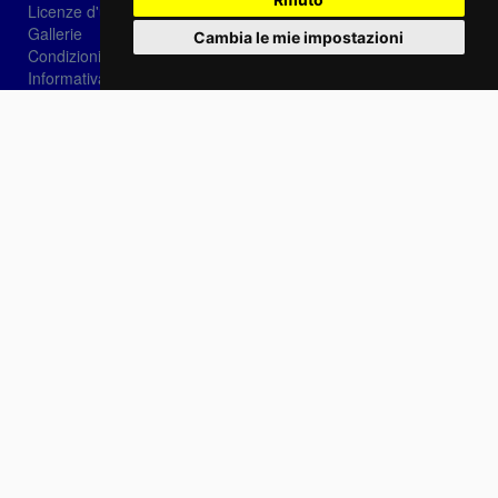
Licenze d'utilizzo
Gallerie
Cambia le mie impostazioni
Condizioni di vendita
Informativa sui Cookie
Privacy
Login
Password dimenticata?
Registrati
Scegli la lingua: IT
EN
FR
Contattaci
info@sirotti.it
Tel.(+39) 0547 24467
Social
Fotoreporter Sirotti P.I. 02582180408 - Vietato l'utilizzo delle immagini e dei contenuti di