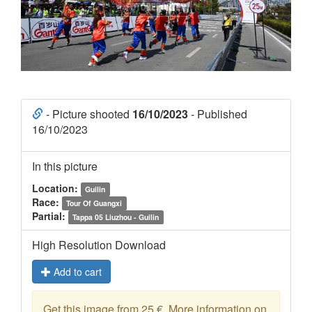
- Picture shooted
16/10/2023
- Published
16/10/2023
In this picture
Location:
Guilin
Race:
Tour Of Guangxi
Partial:
Tappa 05 Liuzhou - Guilin
High Resolution Download
Add to cart
Get this image from 25 €. More information on