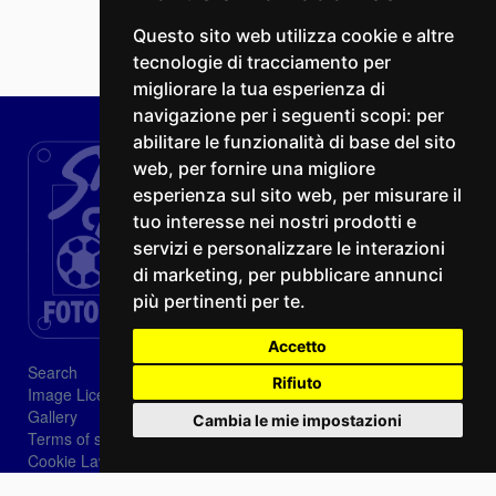
Questo sito web utilizza cookie e altre
tecnologie di tracciamento per
migliorare la tua esperienza di
navigazione per i seguenti scopi:
per
abilitare le funzionalità di base del sito
web
,
per fornire una migliore
esperienza sul sito web
,
per misurare il
tuo interesse nei nostri prodotti e
servizi e personalizzare le interazioni
di marketing
,
per pubblicare annunci
più pertinenti per te
.
Accetto
Search
Rifiuto
Image Licenses
Gallery
Cambia le mie impostazioni
Terms of sale
Cookie Law
Privacy