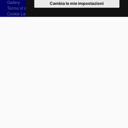
Gallery
Cambia le mie impostazioni
Terms of sale
Cookie Law
Privacy
Login
Password recovery
Sign-in
Choose language:
IT
EN
FR
Contact Us
info@sirotti.it
Tel.(+39) 0547 24467
Social
Fotoreporter Sirotti P.I. 02582180408 - It prohibited the use of images and content on this
site unless authorized by the author
Site realized by
Casadei Comunicazione