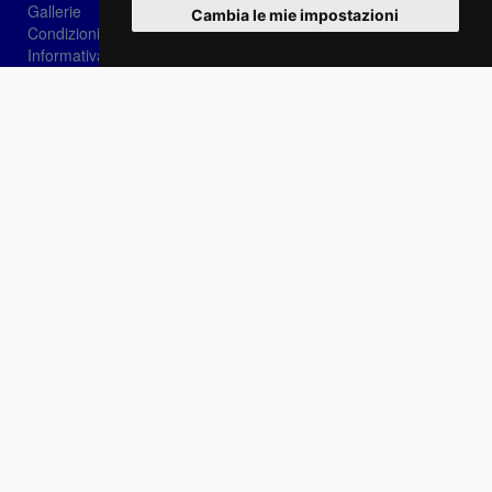
Gallerie
Cambia le mie impostazioni
Condizioni di vendita
Informativa sui Cookie
Privacy
Login
Password dimenticata?
Registrati
Scegli la lingua: IT
EN
FR
Contattaci
info@sirotti.it
Tel.(+39) 0547 24467
Social
Fotoreporter Sirotti P.I. 02582180408 - Vietato l'utilizzo delle immagini e dei contenuti di
questo sito se non autorizzato dall'autore
Sito realizzato da
Casadei Comunicazione