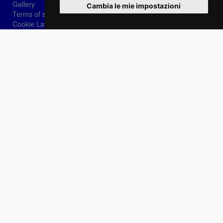
Gallery
Cambia le mie impostazioni
Terms of sale
Cookie Law
Privacy
Login
Password recovery
Sign-in
Choose language:
IT
EN
FR
Contact Us
info@sirotti.it
Tel.(+39) 0547 24467
Social
Fotoreporter Sirotti P.I. 02582180408 - It prohibited the use of images and content on this
site unless authorized by the author
Site realized by
Casadei Comunicazione