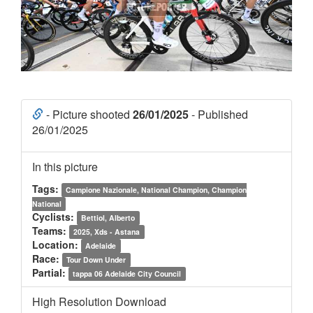
- Picture shooted
26/01/2025
- Published
26/01/2025
In this picture
Tags:
Campione Nazionale, National Champion, Champion
National
Cyclists:
Bettiol, Alberto
Teams:
2025, Xds - Astana
Location:
Adelaide
Race:
Tour Down Under
Partial:
tappa 06 Adelaide City Council
High Resolution Download