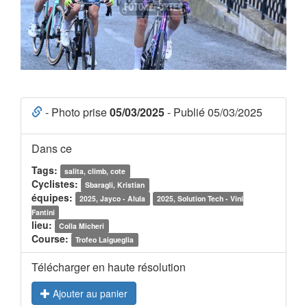
- Photo prise
05/03/2025
- Publié 05/03/2025
Dans ce
Tags:
salita, climb, cote
Cyclistes:
Sbaragli, Kristian
équipes:
2025, Jayco - Alula
2025, Solution Tech - Vini
Fantini
lieu:
Colla Micheri
Course:
Trofeo Laigueglia
Télécharger en haute résolution
Ajouter au panier