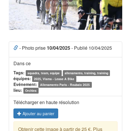
- Photo prise
10/04/2025
- Publié 10/04/2025
Dans ce
Tags:
squadra, team, equipe
allenamento, training, training
équipes:
2025, Visma - Lease A Bike
Evénement:
Allenamento Paris - Roubaix 2025
lieu:
Orchies
Télécharger en haute résolution
Ajouter au panier
Obtenir cette image à partir de 25 €. Plus