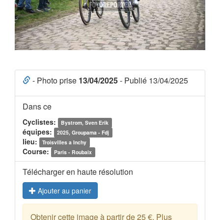
- Photo prise
13/04/2025
- Publié 13/04/2025
Dans ce
Cyclistes:
Bystrom, Sven Erik
équipes:
2025, Groupama - Fdj
lieu:
Troisvilles a Inchy
Course:
Paris - Roubaix
Télécharger en haute résolution
Ajouter au panier
Obtenir cette image à partir de 25 €. Plus