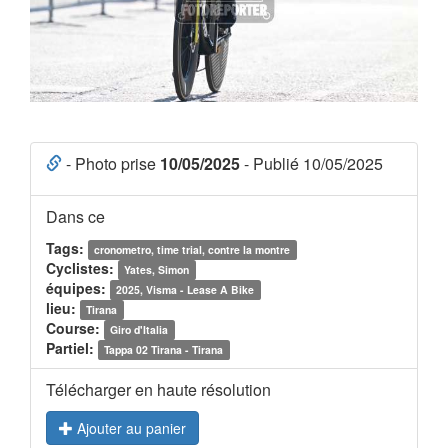
- Photo prise
10/05/2025
- Publié 10/05/2025
Dans ce
Tags:
cronometro, time trial, contre la montre
Cyclistes:
Yates, Simon
équipes:
2025, Visma - Lease A Bike
lieu:
Tirana
Course:
Giro d'Italia
Partiel:
Tappa 02 Tirana - Tirana
Télécharger en haute résolution
Ajouter au panier