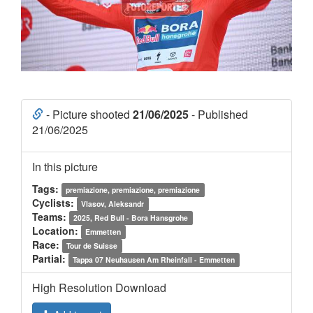
- Picture shooted
21/06/2025
- Published
21/06/2025
In this picture
Tags:
premiazione, premiazione, premiazione
Cyclists:
Vlasov, Aleksandr
Teams:
2025, Red Bull - Bora Hansgrohe
Location:
Emmetten
Race:
Tour de Suisse
Partial:
Tappa 07 Neuhausen Am Rheinfall - Emmetten
High Resolution Download