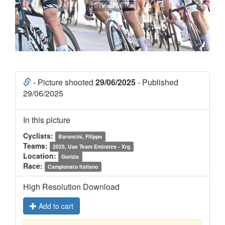
- Picture shooted
29/06/2025
- Published
29/06/2025
In this picture
Cyclists:
Baroncini, Filippo
Teams:
2025, Uae Team Emirates - Xrg
Location:
Gorizia
Race:
Campionato Italiano
High Resolution Download
Add to cart