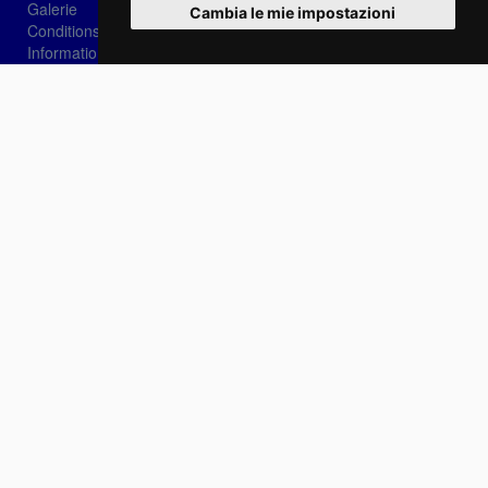
Galerie
Cambia le mie impostazioni
Conditions de vente
Informations sur les cookies
Privacy
Login
Récupération de mot
Se connecter
Choisissez votre langue:
IT
EN
FR
Contactez-nous
info@sirotti.it
Tel.(+39) 0547 24467
Social
Fotoreporter Sirotti P.I. 02582180408 - Il interdit l'utilisation d'images et de contenus sur
ce site sans l'autorisation de l'auteur
Site réalisé par
Casadei Comunicazione