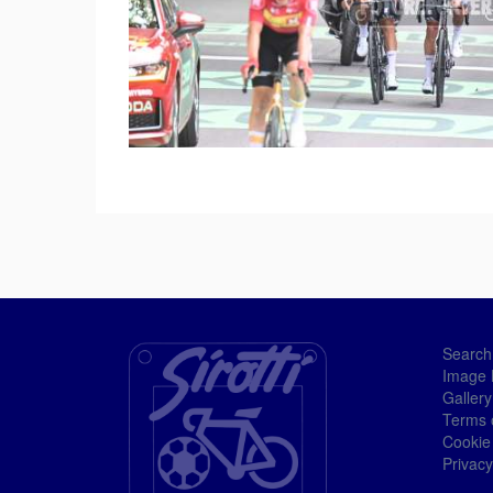
Search
Image 
Gallery
Terms 
Cookie
Privacy