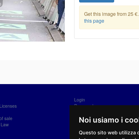
Get this image from 25 €
this page
Login
Licenses
Password recovery
Sign-in
of sale
Noi usiamo i coo
 Law
Questo sito web utilizza 