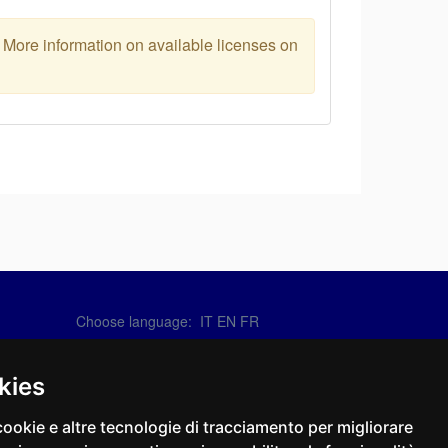
. More information on available licenses on
Choose language:
IT
EN
FR
Contact Us
info@sirotti.it
kies
Tel.(+39) 0547 24467
cookie e altre tecnologie di tracciamento per migliorare
Social