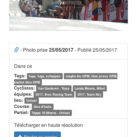
- Photo prise
25/05/2017
- Publié 25/05/2017
Dans ce
Tags:
fuga, fuga, echappee
maglia blu GPM, blue jersey GPM,
maillot bleu GPM
Cyclistes:
Van Garderen , Tejay
Landa Meana, Mikel
équipes:
2017, Bmc Racing Team
2017, Team Sky
lieu:
Ortisei
Course:
Giro d'Italia
Partiel:
Tappa 18 Moena - Ortisei
Télécharger en haute résolution
Ajouter au panier