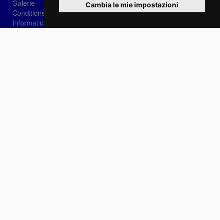
Galerie
Cambia le mie impostazioni
Conditions de vente
Informations sur les cookies
Privacy
Login
Récupération de mot
Se connecter
Choisissez votre langue:
IT
EN
FR
Contactez-nous
info@sirotti.it
Tel.(+39) 0547 24467
Social
Fotoreporter Sirotti P.I. 02582180408 - Il interdit l'utilisation d'images et de contenus sur
ce site sans l'autorisation de l'auteur
Site réalisé par
Casadei Comunicazione