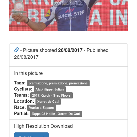
- Picture shooted
26/08/2017
- Published
26/08/2017
In this picture
Tags:
premiazione, premiazione, premiazione
Cyclists:
Alaphilippe, Julian
Teams:
2017, Quick - Step Floors
Location:
Xorret de Cati
Race:
Vuelta a Espana
Partial:
Tappa 08 Hellin - Xorret De Cati
High Resolution Download