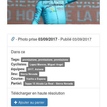
- Photo prise
03/09/2017
- Publié 03/09/2017
Dans ce
Tags:
premiazione, premiazione, premiazione
Cyclistes:
Lopez Moreno, Miguel Angel
équipes:
2017, Astana
lieu:
Sierra Nevada
Course:
Vuelta a Espana
Partiel:
Tappa 15 Alcala La Real - Sierra Nevada
Télécharger en haute résolution
Ajouter au panier